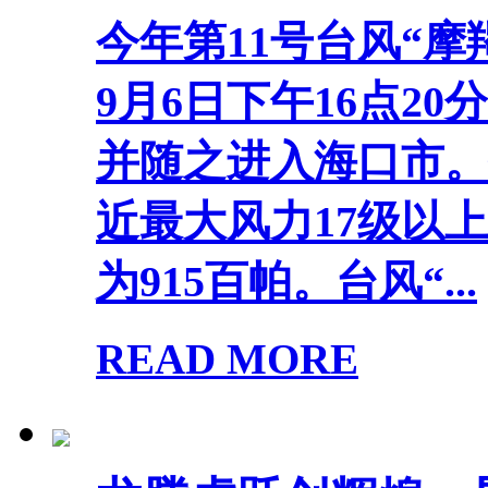
今年第11号台风“
9月6日下午16点2
并随之进入海口市。
近最大风力17级以上
为915百帕。台风“...
READ MORE