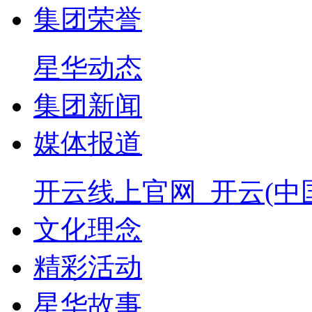
集团荣誉
星华动态
集团新闻
媒体报道
开云线上官网_开云(中
文化理念
精彩活动
星华故事