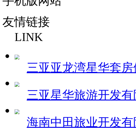
手机版网站
友情链接
LINK
三亚亚龙湾星华套房
三亚星华旅游开发有
海南中田旅业开发有