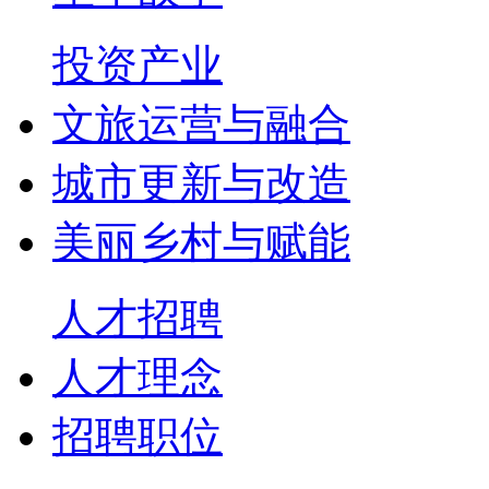
投资产业
文旅运营与融合
城市更新与改造
美丽乡村与赋能
人才招聘
人才理念
招聘职位