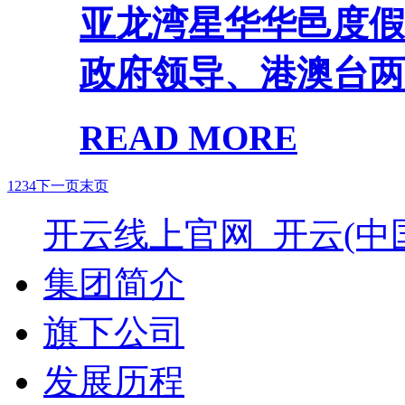
亚龙湾星华华邑度假
政府领导、港澳台两岸
READ MORE
1
2
3
4
下一页
末页
开云线上官网_开云(中
集团简介
旗下公司
发展历程