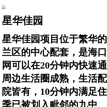
星华佳园
星华佳园项目位于繁华的
兰区的中心配套，是海口
网可以在20分钟内快速
周边生活圈成熟，生活配
院皆有，10分钟内满足住
季已被划入毗邻的九中、