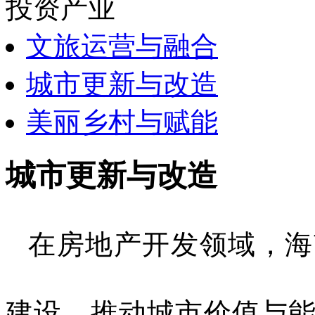
投资产业
文旅运营与融合
城市更新与改造
美丽乡村与赋能
城市更新与改造
在房地产开发领域，海
建设，推动城市价值与