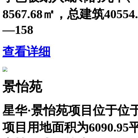
8567.68㎡，总建筑405
—158
查看详细
景怡苑
星华·景怡苑项目位于位
项目用地面积为6090.