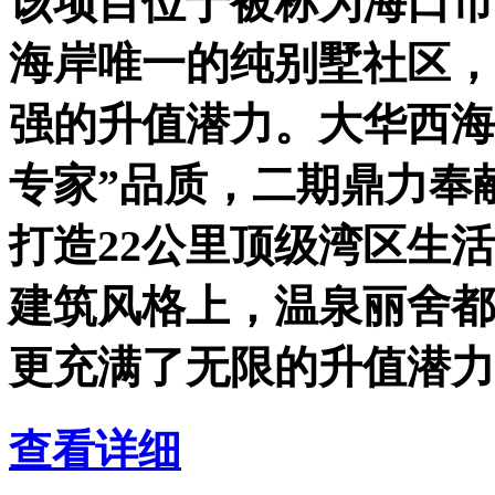
该项目位于被称为海口市
海岸唯一的纯别墅社区，
强的升值潜力。大华西海
专家”品质，二期鼎力奉
打造22公里顶级湾区生
建筑风格上，温泉丽舍都
更充满了无限的升值潜力
查看详细