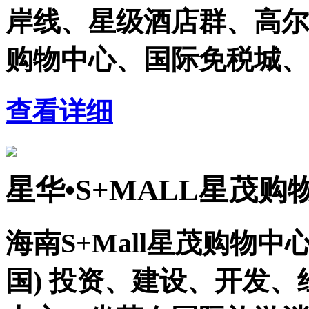
岸线、星级酒店群、高尔
购物中心、国际免税城、
查看详细
星华•S+MALL星茂购
海南S+Mall星茂购物
国) 投资、建设、开发