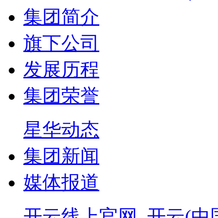
集团简介
旗下公司
发展历程
集团荣誉
星华动态
集团新闻
媒体报道
开云线上官网_开云(中