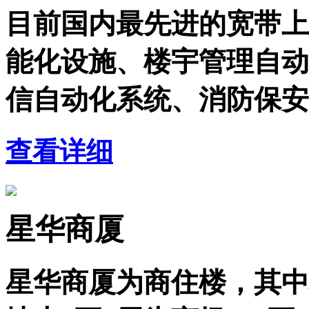
目前国内最先进的宽带上
能化设施、楼宇管理自动
信自动化系统、消防保安
查看详细
星华商厦
星华商厦为商住楼，其中