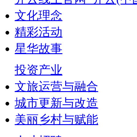
文化理念
精彩活动
星华故事
投资产业
文旅运营与融合
城市更新与改造
美丽乡村与赋能