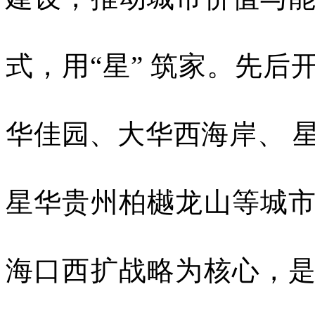
式，用“星” 筑家。先
华佳园、大华西海岸、 
星华贵州柏樾龙山等城
海口西扩战略为核心，