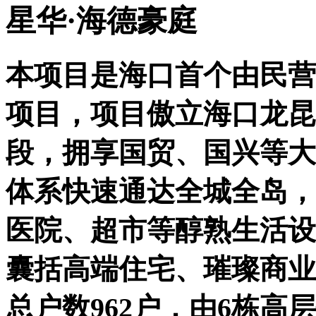
星华·海德豪庭
本项目是海口首个由民营
项目，项目傲立海口龙昆
段，拥享国贸、国兴等大
体系快速通达全城全岛，
医院、超市等醇熟生活设施
囊括高端住宅、璀璨商业
总户数962户，由6栋高