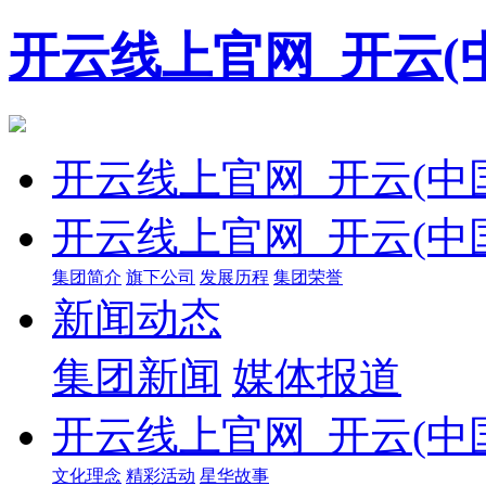
开云线上官网_开云(
开云线上官网_开云(中
开云线上官网_开云(中
集团简介
旗下公司
发展历程
集团荣誉
新闻动态
集团新闻
媒体报道
开云线上官网_开云(中
文化理念
精彩活动
星华故事