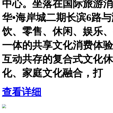
中心。坐落在国际旅游消
华•海岸城二期长滨6路
饮、零售、休闲、娱乐、
一体的共享文化消费体验
互动共存的复合式文化休
化、家庭文化融合，打
查看详细