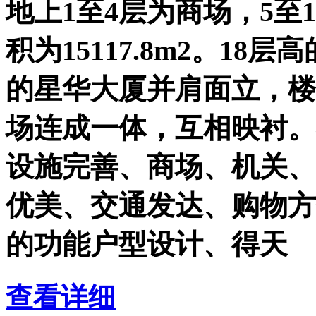
地上1至4层为商场，5至
积为15117.8m2。18
的星华大厦并肩面立，楼
场连成一体，互相映衬。
设施完善、商场、机关、
优美、交通发达、购物方
的功能户型设计、得天
查看详细