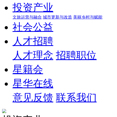
投资产业
文旅运营与融合
城市更新与改造
美丽乡村与赋能
社会公益
人才招聘
人才理念
招聘职位
星籍会
星华在线
意见反馈
联系我们